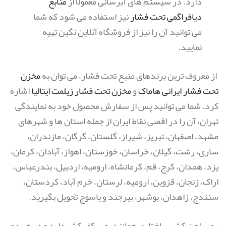
دارد. در سیستم های آبرسانی معمولا از
منابع
دیافراگمی تحت فشار
نیز استفاده می شود که شما
می توانید آن را نیز از فروشگاه آنلاین نگین تهیه
نمایید.
از معروف ترین برندهای منبع تحت فشار، می توان به
مخزن
تحت فشار ایرانی هاماک
و
مخزن تحت فشار زیلمت ایتالیا
اشاره
کرد. شما می توانید پس از سفارش محصول خود به نمایندگی
تهران، آن را در اقصی نقاط ایران از جمله استان ها و شهرهای
مشهد، اصفهان، تبریز، شیراز، گلستان، گرگان، مازندران،
ساری، رشت، گیلان، خراسان، خوزستان، اهواز، آبادان، کرمان،
یزد، همدان، کرج، قم، کرمانشاه، ارومیه، اردبیل، بندرعباس،
اراک، زنجان، قزوین، ارومیه، لرستان، خرم آباد، کردستان،
سنندج، زاهدان، بوشهر، بیرجند و یاسوج تحویل بگیرید.
پمپ لجن کش ساختاری همانند پمپ کف کش دارد و در هر دو