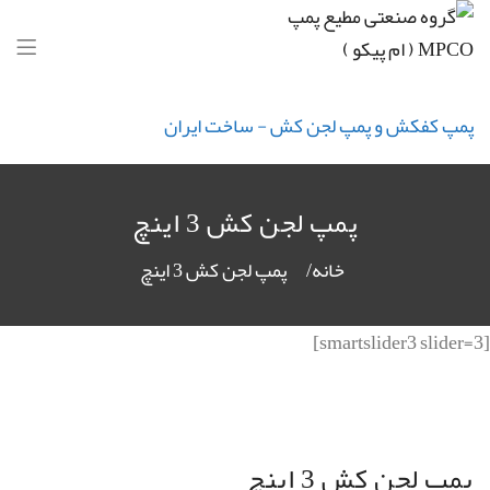
گروه صنعتی مطیع پمپ MPCO ( ام پیکو )
پمپ کفکش و پمپ لجن کش - ساخت ایران
پمپ لجن کش 3 اینچ
خانه
پمپ لجن کش 3 اینچ
[smartslider3 slider=3]
پمپ لجن کش 3 اینچ